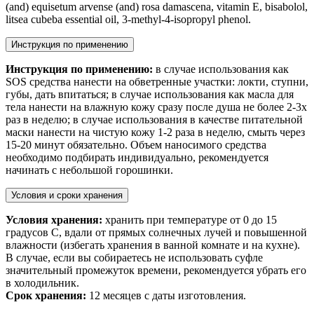
(and) equisetum arvense (and) rosa damascena, vitamin E, bisabolol,
litsea cubeba essential oil, 3-methyl-4-isopropyl phenol.
Инструкция по применению
Инструкция по применению:
в случае использования как
SOS средства нанести на обветренные участки: локти, ступни,
губы, дать впитаться; в случае использования как масла для
тела нанести на влажную кожу сразу после душа не более 2-3х
раз в неделю; в случае использования в качестве питательной
маски нанести на чистую кожу 1-2 раза в неделю, смыть через
15-20 минут обязательно. Объем наносимого средства
необходимо подбирать индивидуально, рекомендуется
начинать с небольшой горошинки.
Условия и сроки хранения
Условия хранения:
хранить при температуре от 0 до 15
градусов С, вдали от прямых солнечных лучей и повышенной
влажности (избегать хранения в ванной комнате и на кухне).
В случае, если вы собираетесь не использовать суфле
значительный промежуток времени, рекомендуется убрать его
в холодильник.
Срок хранения:
12 месяцев с даты изготовления.