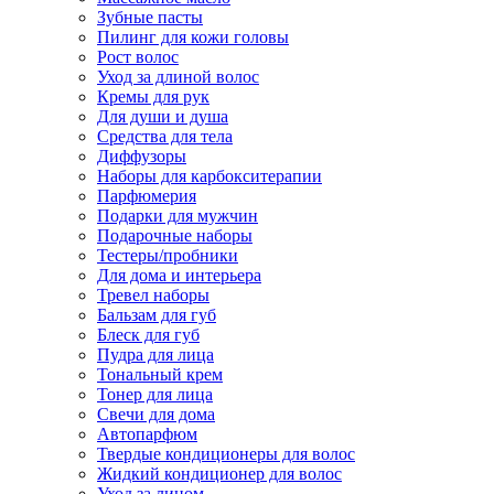
Зубные пасты
Пилинг для кожи головы
Рост волос
Уход за длиной волос
Кремы для рук
Для души и душа
Средства для тела
Диффузоры
Наборы для карбокситерапии
Парфюмерия
Подарки для мужчин
Подарочные наборы
Тестеры/пробники
Для дома и интерьера
Тревел наборы
Бальзам для губ
Блеск для губ
Пудра для лица
Тональный крем
Тонер для лица
Свечи для дома
Автопарфюм
Твердые кондиционеры для волос
Жидкий кондиционер для волос
Уход за лицом