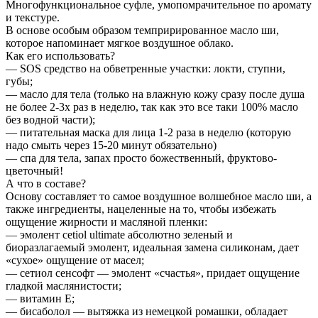
Многофункциональное суфле, умопомрачительное по аромату
и текстуре.
В основе особым образом темприрированное масло ши,
которое напоминает мягкое воздушное облако.
Как его использовать?
— SOS средство на обветренные участки: локти, ступни,
губы;
— масло для тела (только на влажную кожу сразу после душа
не более 2-3х раз в неделю, так как это все таки 100% масло
без водной части);
— питательная маска для лица 1-2 раза в неделю (которую
надо смыть через 15-20 минут обязательно)
— спа для тела, запах просто божественный, фруктово-
цветочный!
А что в составе?
Основу составляет то самое воздушное волшебное масло ши, а
также ингредиенты, нацеленные на то, чтобы избежать
ощущение жирности и масляной пленки:
— эмолент cetiol ultimate абсолютно зеленый и
биоразлагаемый эмолент, идеальная замена силиконам, дает
«сухое» ощущение от масел;
— сетиол сенсофт — эмолент «счастья», придает ощущение
гладкой маслянистости;
— витамин Е;
— бисаболол — вытяжка из немецкой ромашки, обладает