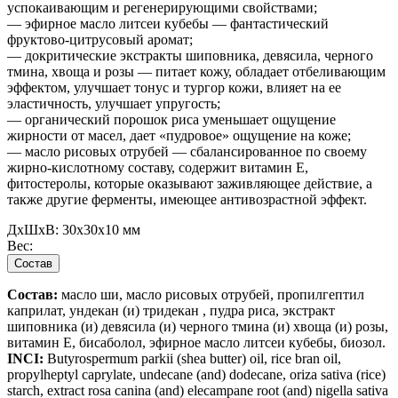
успокаивающим и регенерирующими свойствами;
— эфирное масло литсеи кубебы — фантастический
фруктово-цитрусовый аромат;
— докритические экстракты шиповника, девясила, черного
тмина, хвоща и розы — питает кожу, обладает отбеливающим
эффектом, улучшает тонус и тургор кожи, влияет на ее
эластичность, улучшает упругость;
— органический порошок риса уменьшает ощущение
жирности от масел, дает «пудровое» ощущение на коже;
— масло рисовых отрубей — сбалансированное по своему
жирно-кислотному составу, содержит витамин Е,
фитостеролы, которые оказывают заживляющее действие, а
также другие ферменты, имеющее антивозрастной эффект.
ДxШxВ:
30x30x10 мм
Вес:
Состав
Состав:
масло ши, масло рисовых отрубей, пропилгептил
каприлат, ундекан (и) тридекан , пудра риса, экстракт
шиповника (и) девясила (и) черного тмина (и) хвоща (и) розы,
витамин Е, бисаболол, эфирное масло литсеи кубебы, биозол.
INCI:
Butyrospermum parkii (shea butter) oil, rice bran oil,
propylheptyl caprylate, undecane (and) dodecane, oriza sativa (rice)
starch, extract rosa canina (and) elecampane root (and) nigella sativa