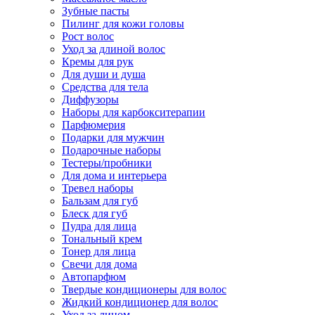
Зубные пасты
Пилинг для кожи головы
Рост волос
Уход за длиной волос
Кремы для рук
Для души и душа
Средства для тела
Диффузоры
Наборы для карбокситерапии
Парфюмерия
Подарки для мужчин
Подарочные наборы
Тестеры/пробники
Для дома и интерьера
Тревел наборы
Бальзам для губ
Блеск для губ
Пудра для лица
Тональный крем
Тонер для лица
Свечи для дома
Автопарфюм
Твердые кондиционеры для волос
Жидкий кондиционер для волос
Уход за лицом