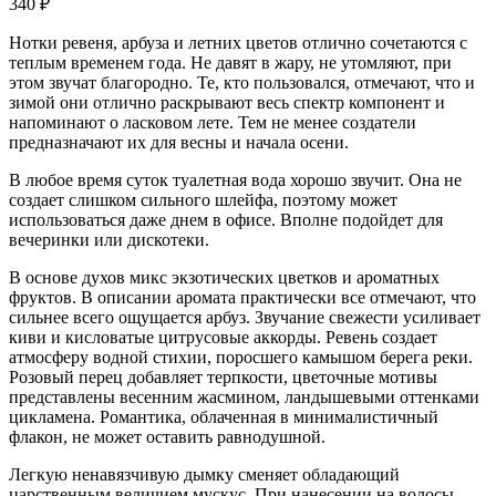
340
₽
Нотки ревеня, арбуза и летних цветов отлично сочетаются с
теплым временем года. Не давят в жару, не утомляют, при
этом звучат благородно. Те, кто пользовался, отмечают, что и
зимой они отлично раскрывают весь спектр компонент и
напоминают о ласковом лете. Тем не менее создатели
предназначают их для весны и начала осени.
В любое время суток туалетная вода хорошо звучит. Она не
создает слишком сильного шлейфа, поэтому может
использоваться даже днем в офисе. Вполне подойдет для
вечеринки или дискотеки.
В основе духов микс экзотических цветков и ароматных
фруктов. В описании аромата практически все отмечают, что
сильнее всего ощущается арбуз. Звучание свежести усиливает
киви и кисловатые цитрусовые аккорды. Ревень создает
атмосферу водной стихии, поросшего камышом берега реки.
Розовый перец добавляет терпкости, цветочные мотивы
представлены весенним жасмином, ландышевыми оттенками
цикламена. Романтика, облаченная в минималистичный
флакон, не может оставить равнодушной.
Легкую ненавязчивую дымку сменяет обладающий
царственным величием мускус. При нанесении на волосы,