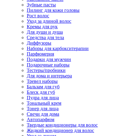
Зубные пасты
Пилинг для кожи головы
Рост волос
Уход за длиной волос
Кремы для рук
Для души и душа
Средства для тела
Диффузоры
Наборы для карбокситерапии
Парфюмерия
Подарки для мужчин
Подарочные наборы
Тестеры/пробники
Для дома и интерьера
Тревел наборы
Бальзам для губ
Блеск для губ
Пудра для лица
Тональный крем
Тонер для лица
Свечи для дома
Автопарфюм
Твердые кондиционеры для волос
Жидкий кондиционер для волос
Уход за лицом