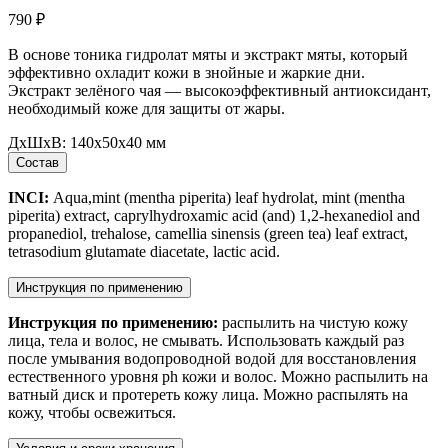
790
₽
В основе тоника гидролат мяты и экстракт мяты, который
эффективно охладит кожи в знойные и жаркие дни.
Экстракт зелёного чая — высокоэффективный антиоксидант,
необходимый коже для защиты от жары.
ДxШxВ:
140x50x40 мм
Состав
INCI:
Aqua,mint (mentha piperita) leaf hydrolat, mint (mentha
piperita) extract, caprylhydroxamic acid (and) 1,2-hexanediol and
propanediol, trehalose, сamellia sinensis (green tea) leaf extract,
tetrasodium glutamate diacetate, lactic acid.
Инструкция по применению
Инструкция по применению:
распылить на чистую кожу
лица, тела и волос, не смывать. Использовать каждый раз
после умывания водопроводной водой для восстановления
естественного уровня ph кожи и волос. Можно распылить на
ватный диск и протереть кожу лица. Можно распылять на
кожу, чтобы освежиться.