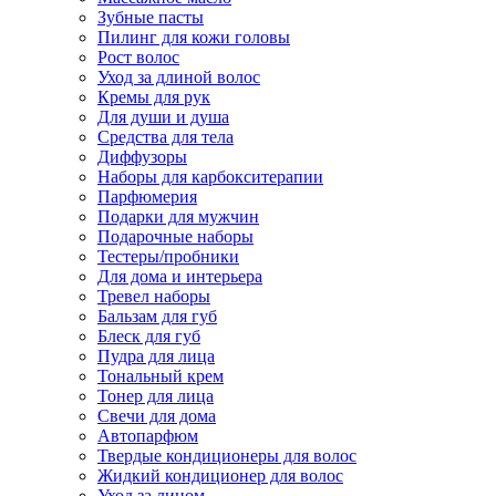
Зубные пасты
Пилинг для кожи головы
Рост волос
Уход за длиной волос
Кремы для рук
Для души и душа
Средства для тела
Диффузоры
Наборы для карбокситерапии
Парфюмерия
Подарки для мужчин
Подарочные наборы
Тестеры/пробники
Для дома и интерьера
Тревел наборы
Бальзам для губ
Блеск для губ
Пудра для лица
Тональный крем
Тонер для лица
Свечи для дома
Автопарфюм
Твердые кондиционеры для волос
Жидкий кондиционер для волос
Уход за лицом