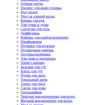
Зубные пасты
Пилинг для кожи головы
Рост волос
Уход за длиной волос
Кремы для рук
Для души и душа
Средства для тела
Диффузоры
Наборы для карбокситерапии
Парфюмерия
Подарки для мужчин
Подарочные наборы
Тестеры/пробники
Для дома и интерьера
Тревел наборы
Бальзам для губ
Блеск для губ
Пудра для лица
Тональный крем
Тонер для лица
Свечи для дома
Автопарфюм
Твердые кондиционеры для волос
Жидкий кондиционер для волос
Уход за лицом