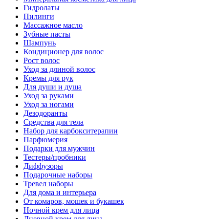
Гидролаты
Пилинги
Массажное масло
Зубные пасты
Шампунь
Кондиционер для волос
Рост волос
Уход за длиной волос
Кремы для рук
Для души и душа
Уход за руками
Уход за ногами
Дезодоранты
Средства для тела
Набор для карбокситерапии
Парфюмерия
Подарки для мужчин
Тестеры/пробники
Диффузоры
Подарочные наборы
Тревел наборы
Для дома и интерьера
От комаров, мошек и букашек
Ночной крем для лица
Дневной крем для лица