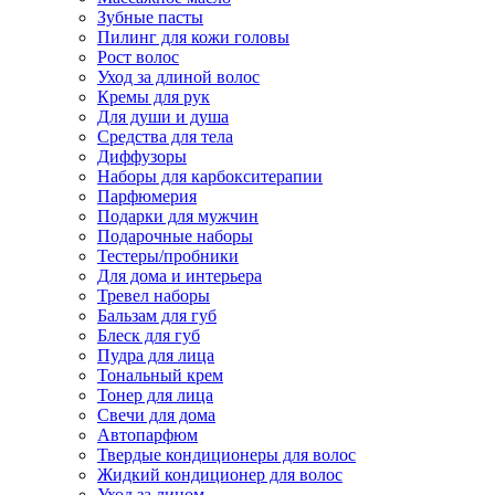
Зубные пасты
Пилинг для кожи головы
Рост волос
Уход за длиной волос
Кремы для рук
Для души и душа
Средства для тела
Диффузоры
Наборы для карбокситерапии
Парфюмерия
Подарки для мужчин
Подарочные наборы
Тестеры/пробники
Для дома и интерьера
Тревел наборы
Бальзам для губ
Блеск для губ
Пудра для лица
Тональный крем
Тонер для лица
Свечи для дома
Автопарфюм
Твердые кондиционеры для волос
Жидкий кондиционер для волос
Уход за лицом