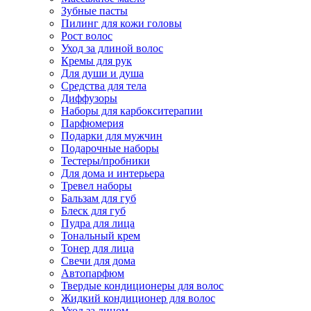
Зубные пасты
Пилинг для кожи головы
Рост волос
Уход за длиной волос
Кремы для рук
Для души и душа
Средства для тела
Диффузоры
Наборы для карбокситерапии
Парфюмерия
Подарки для мужчин
Подарочные наборы
Тестеры/пробники
Для дома и интерьера
Тревел наборы
Бальзам для губ
Блеск для губ
Пудра для лица
Тональный крем
Тонер для лица
Свечи для дома
Автопарфюм
Твердые кондиционеры для волос
Жидкий кондиционер для волос
Уход за лицом