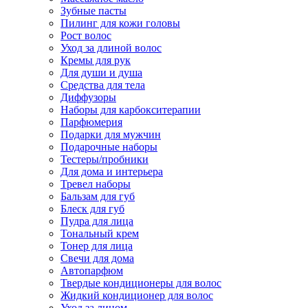
Зубные пасты
Пилинг для кожи головы
Рост волос
Уход за длиной волос
Кремы для рук
Для души и душа
Средства для тела
Диффузоры
Наборы для карбокситерапии
Парфюмерия
Подарки для мужчин
Подарочные наборы
Тестеры/пробники
Для дома и интерьера
Тревел наборы
Бальзам для губ
Блеск для губ
Пудра для лица
Тональный крем
Тонер для лица
Свечи для дома
Автопарфюм
Твердые кондиционеры для волос
Жидкий кондиционер для волос
Уход за лицом