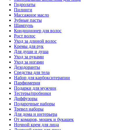
Гидролаты
Пилинги
Массажное масло
Зубные пасты
Шампунь
Кондиционер для волос
Рост волос
Уход за длиной волос
Кремы для рук
Для души и душа
Уход за руками
Уход за ногами
Дезодоранты
Средства для тела
Набор для карбокситерапии
Парфюмерия
Подарки для мужчин
Тестеры/пробники
Диффузоры
Подарочные наборы
Тревел наборы
Для дома и интерьера
От комаров, мошек и букашек
Ночной крем для лица
Дневной крем для лица