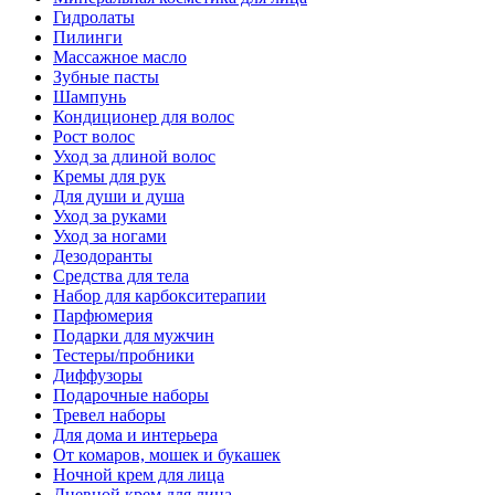
Гидролаты
Пилинги
Массажное масло
Зубные пасты
Шампунь
Кондиционер для волос
Рост волос
Уход за длиной волос
Кремы для рук
Для души и душа
Уход за руками
Уход за ногами
Дезодоранты
Средства для тела
Набор для карбокситерапии
Парфюмерия
Подарки для мужчин
Тестеры/пробники
Диффузоры
Подарочные наборы
Тревел наборы
Для дома и интерьера
От комаров, мошек и букашек
Ночной крем для лица
Дневной крем для лица