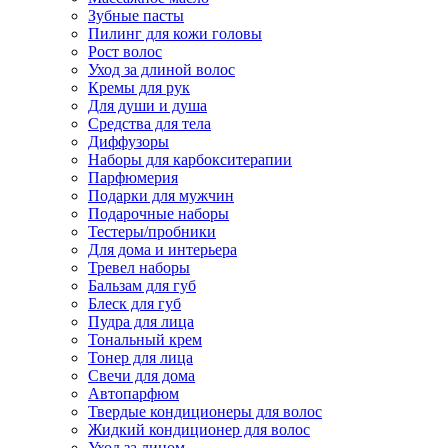
Зубные пасты
Пилинг для кожи головы
Рост волос
Уход за длиной волос
Кремы для рук
Для души и душа
Средства для тела
Диффузоры
Наборы для карбокситерапии
Парфюмерия
Подарки для мужчин
Подарочные наборы
Тестеры/пробники
Для дома и интерьера
Тревел наборы
Бальзам для губ
Блеск для губ
Пудра для лица
Тональный крем
Тонер для лица
Свечи для дома
Автопарфюм
Твердые кондиционеры для волос
Жидкий кондиционер для волос
Уход за лицом