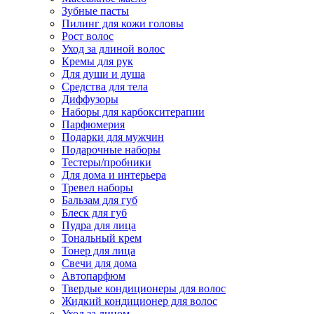
Зубные пасты
Пилинг для кожи головы
Рост волос
Уход за длиной волос
Кремы для рук
Для души и душа
Средства для тела
Диффузоры
Наборы для карбокситерапии
Парфюмерия
Подарки для мужчин
Подарочные наборы
Тестеры/пробники
Для дома и интерьера
Тревел наборы
Бальзам для губ
Блеск для губ
Пудра для лица
Тональный крем
Тонер для лица
Свечи для дома
Автопарфюм
Твердые кондиционеры для волос
Жидкий кондиционер для волос
Уход за лицом