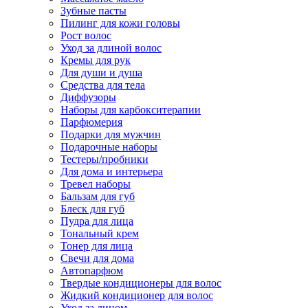
Зубные пасты
Пилинг для кожи головы
Рост волос
Уход за длиной волос
Кремы для рук
Для души и душа
Средства для тела
Диффузоры
Наборы для карбокситерапии
Парфюмерия
Подарки для мужчин
Подарочные наборы
Тестеры/пробники
Для дома и интерьера
Тревел наборы
Бальзам для губ
Блеск для губ
Пудра для лица
Тональный крем
Тонер для лица
Свечи для дома
Автопарфюм
Твердые кондиционеры для волос
Жидкий кондиционер для волос
Уход за лицом