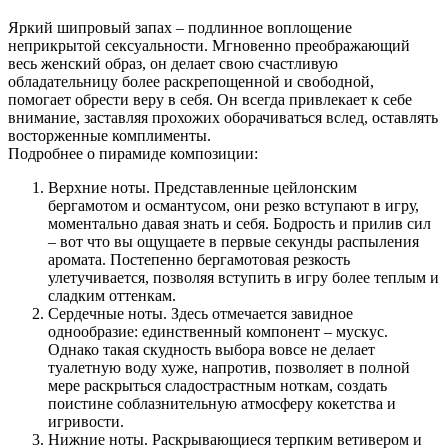
Яркий шипровый запах – подлинное воплощение
неприкрытой сексуальности. Мгновенно преображающий
весь женский образ, он делает свою счастливую
обладательницу более раскрепощенной и свободной,
помогает обрести веру в себя. Он всегда привлекает к себе
внимание, заставляя прохожих оборачиваться вслед, оставлять
восторженные комплименты.
Подробнее о пирамиде композиции:
Верхние ноты. Представленные цейлонским
бергамотом и османтусом, они резко вступают в игру,
моментально давая знать и себя. Бодрость и прилив сил
– вот что вы ощущаете в первые секунды распыления
аромата. Постепенно бергамотовая резкость
улетучивается, позволяя вступить в игру более теплым и
сладким оттенкам.
Сердечные ноты. Здесь отмечается завидное
однообразие: единственный компонент – мускус.
Однако такая скудность выбора вовсе не делает
туалетную воду хуже, напротив, позволяет в полной
мере раскрыться сладострастным ноткам, создать
поистине соблазнительную атмосферу кокетства и
игривости.
Нижние ноты. Раскрывающиеся терпким ветивером и