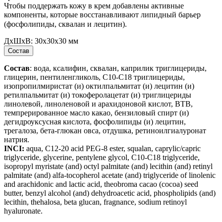
Чтобы поддержать кожу в крем добавлены активные
компоненты, которые восстанавливают липидный барьер
(фосфолипиды, сквалан и лецитин).⠀
ДxШxВ:
30x30x30 мм
Состав
Состав
: вода, ксалифин, сквалан, каприлик триглицериды,
глицерин, пентиленгликоль, С10-С18 триглицериды,
изопропилмиристат (и) октилпальмитат (и) лецитин (и)
ретилпальмитат (и) токоферолацетат (и) триглицериды
линолевой, линоленовой и арахидоновой кислот, ВТВ,
темпрерированное масло какао, бензиловый спирт (и)
дегидроуксусная кислота, фосфолипиды (и) лецитин,
трегалоза, бета-глюкан овса, отдушка, ретиноилгиалуронат
натрия.
INCI:
aqua, C12-20 acid PEG-8 ester, squalan, caprylic/capric
triglyceride, glycerine, pentylene glycol, C10-C18 triglyceride,
isopropyl myristate (and) octyl palmitate (and) lecithin (and) retinyl
palmitate (and) alfa-tocopherol acetate (and) triglyceride of linolenic
and arachidonic and lactic acid, theobroma cacao (cocoa) seed
butter, benzyl alcohol (and) dehydroacetic acid, phospholipids (and)
lecithin, thehalosa, beta glucan, fragnance, sodium retinoyl
hyaluronate.