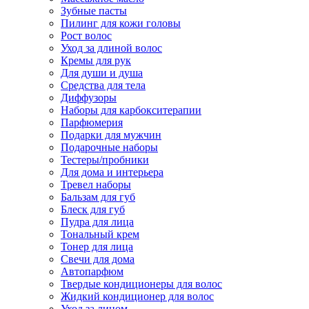
Зубные пасты
Пилинг для кожи головы
Рост волос
Уход за длиной волос
Кремы для рук
Для души и душа
Средства для тела
Диффузоры
Наборы для карбокситерапии
Парфюмерия
Подарки для мужчин
Подарочные наборы
Тестеры/пробники
Для дома и интерьера
Тревел наборы
Бальзам для губ
Блеск для губ
Пудра для лица
Тональный крем
Тонер для лица
Свечи для дома
Автопарфюм
Твердые кондиционеры для волос
Жидкий кондиционер для волос
Уход за лицом