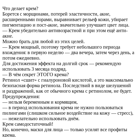
Что делает крем?
Борется с морщинами, потерей эластичности, акне,
расширенными порами, выравнивает рельеф кожи, убирает
пигментацию и пост-акне, значительно улучшает цвет лица.
— Крем убедительно антивозрастной и при этом ещё анти-
акне.
Можно брать для любой из этих целей.
— Крем мощный, поэтому требует небольшого периода
вхождения: в первую неделю — два вечера, затем через день, а
потом ежедневно.
Для достижения эффекта на долгий срок — рекомендую
использовать 3 месяца подряд.
— В чём секрет ЭТОГО крема?
Ретинол «сшит» с гиалуроновой кислотой, а это максимально
безопасная форма ретинола. Последствий в виде шелушений
и раздражений, как от обычного крема с ретинолом, не будет.
Предупреждения:
— нельзя беременным и кормящим,
— в период использования крема не нужно пользоваться
пилингами (слишком сильное воздействие на кожу — стресс),
— нежелательно использовать днём.
Крем самодостаточный!
Но, конечно, маски для лица — только усилят все профиты
крема.