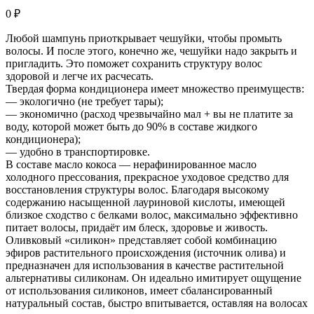
0
₽
Любой шампунь приоткрывает чешуйки, чтобы промыть
волосы. И после этого, конечно же, чешуйки надо закрыть и
пригладить. Это поможет сохранить структуру волос
здоровой и легче их расчесать.
Твердая форма кондиционера имеет множество преимуществ:
— экологично (не требует тары);
— экономично (расход чрезвычайно мал + вы не платите за
воду, которой может быть до 90% в составе жидкого
кондиционера);
— удобно в транспортировке.
В составе масло кокоса — нерафинированное масло
холодного прессования, прекрасное уходовое средство для
восстановления структуры волос. Благодаря высокому
содержанию насыщенной лауриновой кислоты, имеющей
близкое сходство с белками волос, максимально эффективно
питает волосы, придаёт им блеск, здоровье и живость.
Оливковый «силикон» представляет собой комбинацию
эфиров растительного происхождения (источник олива) и
предназначен для использования в качестве растительной
альтернативы силиконам. Он идеально имитирует ощущение
от использования силиконов, имеет сбалансированный
натуральный состав, быстро впитывается, оставляя на волосах