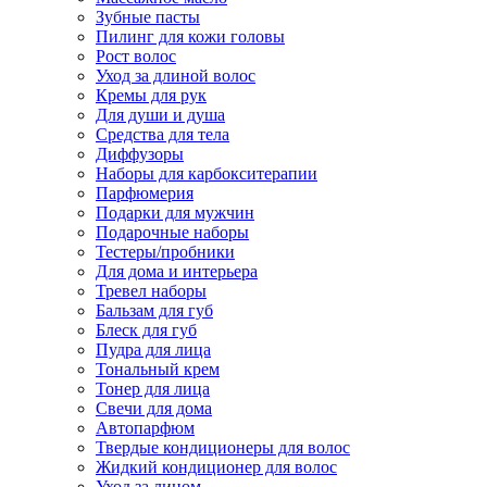
Зубные пасты
Пилинг для кожи головы
Рост волос
Уход за длиной волос
Кремы для рук
Для души и душа
Средства для тела
Диффузоры
Наборы для карбокситерапии
Парфюмерия
Подарки для мужчин
Подарочные наборы
Тестеры/пробники
Для дома и интерьера
Тревел наборы
Бальзам для губ
Блеск для губ
Пудра для лица
Тональный крем
Тонер для лица
Свечи для дома
Автопарфюм
Твердые кондиционеры для волос
Жидкий кондиционер для волос
Уход за лицом