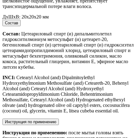
шелковистое ощущение, увлажняет, препятствует
трансэпидермальной потере влаги волоса.
ДxШxВ:
20x20x20 мм
Состав
Состав:
Цетеариловый спирт (и) дипальмитолетил
гидрокситилмониум метосульфат (и) цетеарет-20,
бегениловый спирт (и) цетеариловый спирт (и) гидроксиэтил
цетеарамидопропилдимоний хлорид, цетеариловый спирт и
метасульфат бехентримония, оливковый силикон, масло
кокоса, растительный глицерин, витамин Е, эфирное масло
литсеи кубебы.
INCI:
Cetearyl Alcohol (and) Dipalmitoylethyl
Hydroxyethylmonium Methosulfate (and) Ceteareth-20, Behenyl
Alcohol (and) Cetearyl Alcohol (and) Hydroxyethyl
Cetearamidopropyldimonium Chloride, Behentrimonium
Methosulfate, Cetearyl Alcohol (and) Hydrogenated ethylhexyl
olivate (and) hydrogenated olive oil caprylyl esters, cocosnucifera
(coconut) oil, glycerin, vitamin E, litsea cubeba essential oil.
Инструкция по применению
Инструкция по применению:
после мытья головы взять