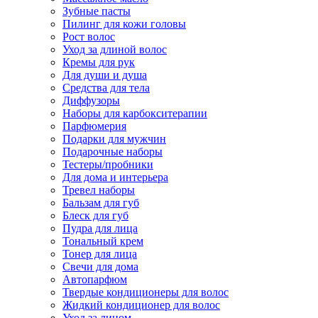
Зубные пасты
Пилинг для кожи головы
Рост волос
Уход за длиной волос
Кремы для рук
Для души и душа
Средства для тела
Диффузоры
Наборы для карбокситерапии
Парфюмерия
Подарки для мужчин
Подарочные наборы
Тестеры/пробники
Для дома и интерьера
Тревел наборы
Бальзам для губ
Блеск для губ
Пудра для лица
Тональный крем
Тонер для лица
Свечи для дома
Автопарфюм
Твердые кондиционеры для волос
Жидкий кондиционер для волос
Уход за лицом